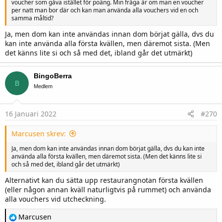
voucher som gåva istället för poäng. Min fråga är om man en voucher
per natt man bor där och kan man använda alla vouchers vid en och
samma måltid?
Ja, men dom kan inte användas innan dom börjat gälla, dvs du
kan inte använda alla första kvällen, men däremot sista. (Men
det känns lite si och så med det, ibland går det utmärkt)
BingoBerra
B
Medlem
16 Januari 2022
#270
Marcusen skrev:
Ja, men dom kan inte användas innan dom börjat gälla, dvs du kan inte
använda alla första kvällen, men däremot sista. (Men det känns lite si
och så med det, ibland går det utmärkt)
Alternativt kan du sätta upp restaurangnotan första kvällen
(eller någon annan kväll naturligtvis på rummet) och använda
alla vouchers vid utcheckning.
R
Marcusen