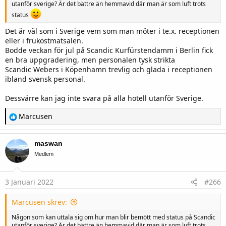
utanför sverige? Är det bättre än hemmavid där man är som luft trots
status
Det är väl som i Sverige vem som man möter i te.x. receptionen
eller i frukostmatsalen.
Bodde veckan för jul på Scandic Kurfürstendamm i Berlin fick
en bra uppgradering, men personalen tysk strikta
Scandic Webers i Köpenhamn trevlig och glada i receptionen
ibland svensk personal.
Dessvärre kan jag inte svara på alla hotell utanför Sverige.
R
Marcusen
e
a
c
maswan
t
i
Medlem
o
n
s
3 Januari 2022
#266
:
Marcusen skrev:
Någon som kan uttala sig om hur man blir bemött med status på Scandic
utanför sverige? Är det bättre än hemmavid där man är som luft trots