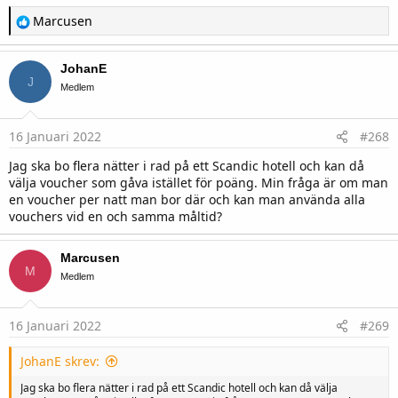
R
Marcusen
e
a
c
JohanE
t
J
i
Medlem
o
n
s
16 Januari 2022
#268
:
Jag ska bo flera nätter i rad på ett Scandic hotell och kan då
välja voucher som gåva istället för poäng. Min fråga är om man
en voucher per natt man bor där och kan man använda alla
vouchers vid en och samma måltid?
Marcusen
M
Medlem
16 Januari 2022
#269
JohanE skrev:
Jag ska bo flera nätter i rad på ett Scandic hotell och kan då välja