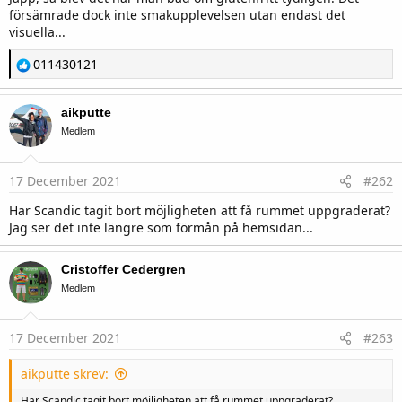
försämrade dock inte smakupplevelsen utan endast det
visuella...
R
011430121
e
a
c
aikputte
t
i
Medlem
o
n
s
17 December 2021
#262
:
Har Scandic tagit bort möjligheten att få rummet uppgraderat?
Jag ser det inte längre som förmån på hemsidan...
Cristoffer Cedergren
Medlem
17 December 2021
#263
aikputte skrev:
Har Scandic tagit bort möjligheten att få rummet uppgraderat?