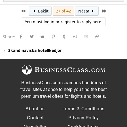
e
a
c
First
Last
Bakåt
27 of 42
Nästa
t
i
You must log in or register to reply here.
o
n
s
:
Facebook
Twitter
Reddit
Pinterest
Tumblr
WhatsApp
E-post
Länk
Share:
Skandinaviska hotellkedjor
BusinessClass.com searches hundreds of
travel sites at once to help you find the best
premium travel offers for flights and hotels.
About us
Terms & Conditions
Contact
Privacy Policy
Newsletter
Cookies Policy