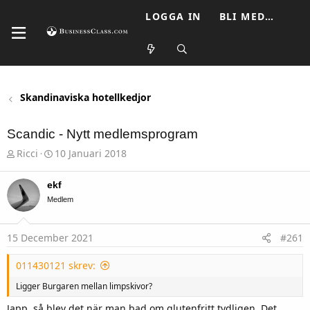
LOGGA IN
BLI MEDLEM
Skandinaviska hotellkedjor
Scandic - Nytt medlemsprogram
T
S
Ricci
10 Januari 2018
h
t
r
a
e
r
ekf
a
t
Medlem
d
d
s
a
t
t
15 December 2021
#261
a
u
r
m
t
011430121 skrev:
e
r
Ligger Burgaren mellan limpskivor?
Japp, så blev det när man bad om glutenfritt tydligen. Det