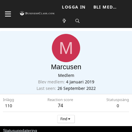
LOGGA IN
BLI MEDLEM
M
Marcusen
Medlem
Blev medlem
4 Januari 2019
Last seen
26 September 2022
Inlägg
Reaction score
Statuspoäng
74
110
0
Find
Statusuppdatering
Senaste aktivitet
Inlägg
Om