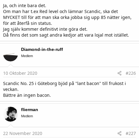
flytt kanske trivs bra i nya program.
Ja, och inte bara det.
Om man har t.ex Red level och lämnar Scandic, ska det
Faschinerande som sagt att detta fortsätter gång på gång utan någon
MYCKET till för att man ska orka jobba sig upp 85 nätter igen,
som helst synlig dialog eller konsekvensanalys innan.
för att återfå sin status.
Jag själv kommer definitivt inte göra det.
Då finns det som sagt andra kedjor att vara lojal mot istället.
Diamond-in-the-ruff
Medlem
10 Oktober 2020
#226
Scandic No. 25 i Göteborg bjöd på "lant bacon" till frukost i
veckan.
Bättre än ingen bacon.
flierman
Medlem
22 November 2020
#227