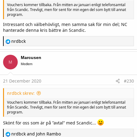
Vouchers kommer tillbaka. Från mitten av januari enligt telefonsamtal
från Scandic. Trevligt, men för sent för min egen del som bytt till annat
program.
Intressant och välbehövligt, men samma sak för min del; NC
hanterade denna kris bättre än Scandic.
R
nrdbck
e
a
c
Marcusen
t
M
i
Medlem
o
n
s
21 December 2020
#230
:
nrdbck skrev:
Vouchers kommer tillbaka. Från mitten av januari enligt telefonsamtal
från Scandic. Trevligt, men för sent för min egen del som bytt till annat
program.
Skönt för oss som är på ”avtal” med Scandic...
R
nrdbck
and
John Rambo