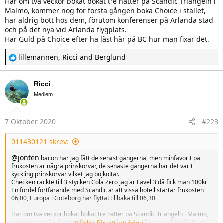
Har om två veckor bokat bokat tre nätter på Scandic Triangeln i
Malmö, kommer nog för första gången boka Choice i stället,
har aldrig bott hos dem, förutom konferenser på Arlanda stad
och på det nya vid Arlanda flygplats.
Har Guld på Choice efter ha läst här på BC hur man fixar det.
R
lillemannen
,
Ricci
and
Berglund
e
a
c
Ricci
t
i
Medlem
o
n
s
7 Oktober 2020
#223
:
011430121 skrev:
@jonten
bacon har jag fått de senast gångerna, men minfavorit på
frukosten är några prinskorvar, de senaste gångerna har det varit
kyckling prinskorvar vilket jag bojkottar.
Checken räckte till 3 stycken Cola Zero jag är Lavel 3 då fick man 100kr
En fördel fortfarande med Scandic är att vissa hotell startar frukosten
06,00, Europa i Göteborg har flyttat tillbaka till 06,30
Har om två veckor bokat bokat tre nätter på Scandic Triangeln i Malmö,
kommer nog för första gången boka Choice i stället, har aldrig bott hos
Klicka för att utvidga...