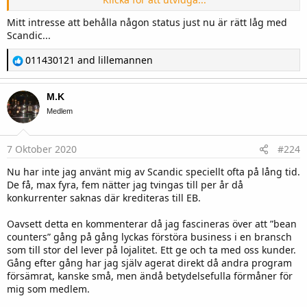
dem, förutom konferenser på Arlanda stad och på det nya vid Arlanda
flygplats.
Mitt intresse att behålla någon status just nu är rätt låg med
Har Guld på Choice efter ha läst här på BC hur man fixar det.
Scandic...
R
011430121
and
lillemannen
e
a
c
M.K
t
i
Medlem
o
n
s
7 Oktober 2020
#224
:
Nu har inte jag använt mig av Scandic speciellt ofta på lång tid.
De få, max fyra, fem nätter jag tvingas till per år då
konkurrenter saknas där krediteras till EB.
Oavsett detta en kommenterar då jag fascineras över att ”bean
counters” gång på gång lyckas förstöra business i en bransch
som till stor del lever på lojalitet. Ett ge och ta med oss kunder.
Gång efter gång har jag själv agerat direkt då andra program
försämrat, kanske små, men ändå betydelsefulla förmåner för
mig som medlem.