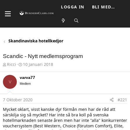
LOGGA IN
BLI MEDLEM
Skandinaviska hotellkedjor
Scandic - Nytt medlemsprogram
T
S
Ricci
10 Januari 2018
h
t
r
a
e
r
varva77
a
V
t
Medlem
d
d
s
a
t
t
7 Oktober 2020
#221
a
u
r
m
Mycket oklart, visst kanske dyr förmån men har de råd att
t
särskilja sig så mycket? Har inte så bra koll på svenska
e
r
hotellmarknaden senaste åren men har inte "alla" konkurrenter
vouchersystem (Best Western, Choice (förutom Comfort), Elite,