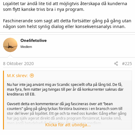
Lojalitet tar ändå lite tid att möjligtvis återskapa då kunderna
som flytt kanske trivs bra i nya program.
Faschinerande som sagt att detta fortsätter gång på gång utan
någon som helst synlig dialog eller konsekvensanalys innan.
Onelifetolive
Medlem
8 Oktober 2020
#225
M.K skrev:
Nu har inte jag använt mig av Scandic speciellt ofta på lång tid. De få,
max fyra, fem nätter jag tvingas till per år då konkurrenter saknas där
krediteras till EB.
Oavsett detta en kommenterar då jag fascineras över att ”bean
counters” gång på gång lyckas förstöra business i en bransch som till
stor del lever på lojalitet. Ett ge och ta med oss kunder. Gång efter gång
har jag själv agerat direkt då andra program försämrat, kanske små,
men ändå betydelsefulla förmåner för mig som medlem.
Klicka för att utvidga...
Lojalitet tar ändå lite tid att möjligtvis återskapa då kunderna som