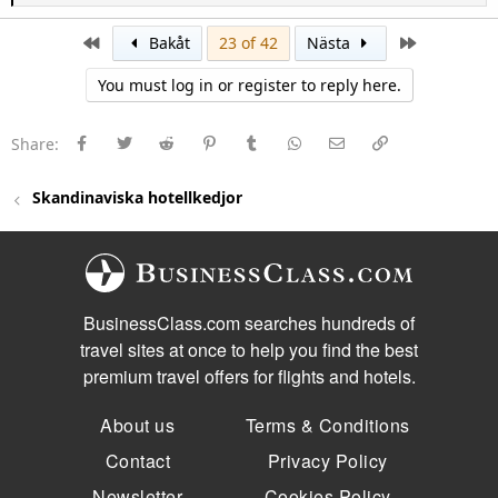
e
a
c
First
Last
Bakåt
23 of 42
Nästa
t
i
You must log in or register to reply here.
o
n
s
:
Facebook
Twitter
Reddit
Pinterest
Tumblr
WhatsApp
E-post
Länk
Share:
Skandinaviska hotellkedjor
BusinessClass.com searches hundreds of
travel sites at once to help you find the best
premium travel offers for flights and hotels.
About us
Terms & Conditions
Contact
Privacy Policy
Newsletter
Cookies Policy