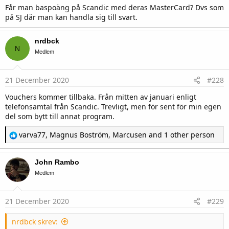
Får man baspoäng på Scandic med deras MasterCard? Dvs som
på SJ där man kan handla sig till svart.
nrdbck
N
Medlem
21 December 2020
#228
Vouchers kommer tillbaka. Från mitten av januari enligt
telefonsamtal från Scandic. Trevligt, men för sent för min egen
del som bytt till annat program.
R
varva77
,
Magnus Boström
,
Marcusen
and 1 other person
e
a
c
John Rambo
t
i
Medlem
o
n
s
21 December 2020
#229
:
nrdbck skrev: