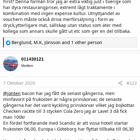
First? Denna förmån tror jag är extra viktig just i Sverige som
har dyra restaurangpriser, extremt lågt traktamente i
kombination med ingen expense kultur. Utnyttjandet av
vouchern måste också driva merförsäljning i form av
dryck,ytterligare mat, sällskap utan status som äter med
kollega som annars skulle gått ut etc som ger en del tillbaka.
R
Berglund
,
M.K
,
Jönsson
and 1 other person
e
a
c
011430121
t
i
Medlem
o
n
s
7 Oktober 2020
#222
:
@jonten
bacon har jag fått de senast gångerna, men
minfavorit på frukosten är några prinskorvar, de senaste
gångerna har det varit kyckling prinskorvar vilket jag bojkottar.
Checken räckte till 3 stycken Cola Zero jag är Lavel 3 då fick
man 100kr
En fördel fortfarande med Scandic är att vissa hotell startar
frukosten 06,00, Europa i Göteborg har flyttat tillbaka till 06,30