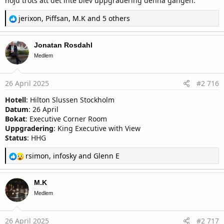
nöjd trots att det inte blev uppgradering denna gången.
R
jerixon
,
Piffsan
,
M.K
and 5 others
e
a
c
Jonatan Rosdahl
t
i
Medlem
o
n
s
26 April 2025
#2 716
:
Hotell
: Hilton Slussen Stockholm
Datum
: 26 April
Bokat
: Executive Corner Room
Uppgradering
: King Executive with View
Status
: HHG
R
rsimon
,
infosky
and
Glenn E
e
a
c
M.K
t
i
Medlem
o
n
s
26 April 2025
#2 717
: