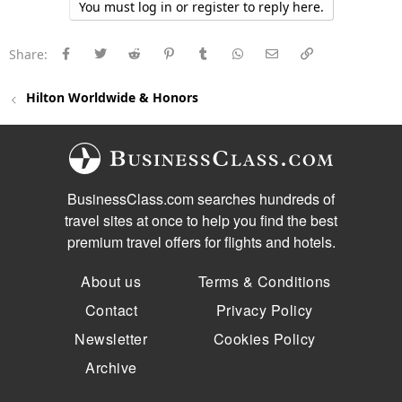
You must log in or register to reply here.
o
n
s
:
Facebook
Twitter
Reddit
Pinterest
Tumblr
WhatsApp
E-post
Länk
Share:
Hilton Worldwide & Honors
BusinessClass.com searches hundreds of
travel sites at once to help you find the best
premium travel offers for flights and hotels.
About us
Terms & Conditions
Contact
Privacy Policy
Newsletter
Cookies Policy
Archive