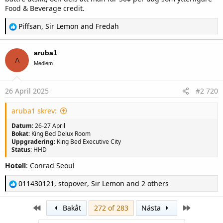
Food & Beverage credit.
R
Piffsan
,
Sir Lemon
and
Fredah
e
a
c
aruba1
t
A
i
Medlem
o
n
s
26 April 2025
#2 720
:
aruba1 skrev:
Datum
: 26-27 April
Bokat
: King Bed Delux Room
Uppgradering
: King Bed Executive City
Status
: HHD
Hotell
: Conrad Seoul
R
011430121
,
stopover
,
Sir Lemon
and 2 others
e
a
c
First
Last
Bakåt
272 of 283
Nästa
t
i