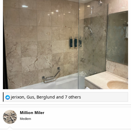
R
jerixon
,
Gus
,
Berglund
and 7 others
e
a
c
Million Miler
t
i
Medlem
o
n