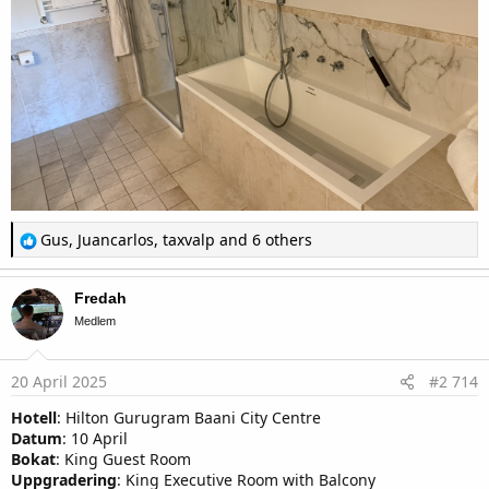
R
Gus
,
Juancarlos
,
taxvalp
and 6 others
e
a
c
Fredah
t
i
Medlem
o
n
s
20 April 2025
#2 714
:
Hotell
: Hilton Gurugram Baani City Centre
Datum
: 10 April
Bokat
: King Guest Room
Uppgradering
: King Executive Room with Balcony