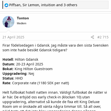
R
Piffsan
,
Sir Lemon
,
intuition
and 3 others
e
a
c
Tonton
t
i
Medlem
o
n
s
21 April 2025
#2 715
:
Firar födelsedagen i Gdansk. Jag måste vara den sista Svensken
som inte hade besökt Gdansk tidigare?
Hotell
: Hilton Gdansk
Datum
: 20-23 April 2025
Bokat
: King Hilton Guestroom
Uppgradering
: Nej
Status
: HHD
Rate
: Corporate rate (1180 SEK per natt)
Helt fullbokat hotell natten innan. Väldigt fullbokat de nätter vi
är här. De erbjöd oss early check-in (klockan 10) utan
uppgradering, alternativt så kunde de fixa ett King Deluxe
Room om vi önskade att vänta några timmar till. Så all over,