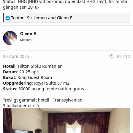
Status: HHG (HHD vid bokning, nu endast HHG snyft, för första
gången sen 2018)
R
Tonton
,
Sir Lemon
and
Glenn E
e
a
c
Glenn E
t
i
Medlem
o
n
s
20 April 2025
#2 712
:
Hotell
: Hilton Sibiu Rumänien
Datum
: 20-25 april
Bokat
: King Guest Room
Uppgradering
: Royal Suite 57 m2
Status
: 30000 poäng femte natten gratis
Trevligt gammalt hotell i Transsylvanien.
3 balkonger också.