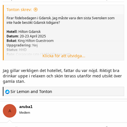
Tonton skrev:
Firar födelsedagen i Gdansk. Jag måste vara den sista Svensken som
inte hade besökt Gdansk tidigare?
Hotell
: Hilton Gdansk
Datum
: 20-23 April 2025
Bokat
: King Hilton Guestroom
Uppgradering
: Nej
Status
: HHD
Rate
: Corporate rate (1180 SEK per natt)
Klicka för att utvidga...
Helt fullbokat hotell natten innan. Väldigt fullbokat de nätter vi är här. De
erbjöd oss early check-in (klockan 10) utan uppgradering, alternativt så
Jag gillar verkligen det hotellet, fattar du var nöjd. Riktigt bra
kunde de fixa ett King Deluxe Room om vi önskade att vänta några
drinkar uppe i relaxen och skön terass utanför med utsikt över
timmar till. Så all over, nöjd trots att det inte blev uppgradering denna
gamla stan.
gången.
R
Sir Lemon
and
Tonton
e
a
c
aruba1
t
A
i
Medlem
o
n
s