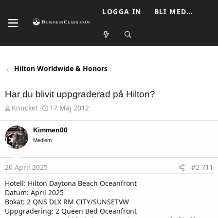
LOGGA IN
BLI MEDLEM
Hilton Worldwide & Honors
Har du blivit uppgraderad på Hilton?
T
S
Knucket
17 Maj 2012
h
t
r
a
e
r
Kimmen00
a
t
Medlem
d
d
s
a
t
t
20 April 2025
#2 711
a
u
r
m
Hotell: Hilton Daytona Beach Oceanfront
t
Datum: April 2025
e
r
Bokat: 2 QNS DLX RM CITY/SUNSETVW
Uppgradering: 2 Queen Bed Oceanfront