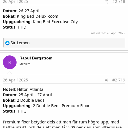
26 April 2025
#2 718
:
Datum
: 26-27 April
Bokat
: King Bed Delux Room
Uppgradering
: King Bed Executive City
Status
: HHD
Last edited:
26 April 2025
R
Sir Lemon
e
a
c
Raoul Bergström
t
R
i
Medlem
o
n
s
26 April 2025
#2 719
:
Hotell
: Hilton Atlanta
Datum
: 25 April - 27 April
Bokat
: 2 Double Beds
Uppgradering
: 2 Double Beds Premium Floor
Status
: HHG
Premium floor betyder dels att man får rum högre upp, med
bättre utsikt, och dels att man får 50$ per dag som ytterligare