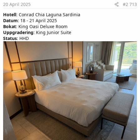
s
20 April 2025
#2 713
:
Hotell
: Conrad Chia Laguna Sardinia
Datum
: 18 - 21 April 2025
Bokat
: King Oasi Deluxe Room
Uppgradering
: King Junior Suite
Status
: HHD