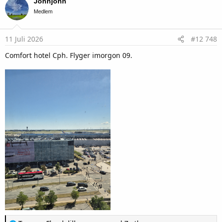
Johnjohn
t
i
Medlem
o
n
s
11 Juli 2026
#12 748
:
Comfort hotel Cph. Flyger imorgon 09.
R