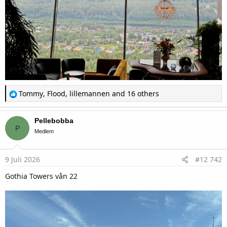
R
Tommy
,
Flood
,
lillemannen
and 16 others
e
a
c
Pellebobba
t
P
i
Medlem
o
n
s
9 Juli 2026
#12 742
:
Gothia Towers vån 22