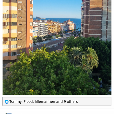
R
Tommy
,
Flood
,
lillemannen
and 9 others
e
a
c