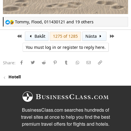
R
Tommy
,
Flood
,
011430121
and 19 others
e
a
c
First
Last
Bakåt
1275 of 1285
Nästa
t
i
You must log in or register to reply here.
o
n
s
:
Facebook
Twitter
Reddit
Pinterest
Tumblr
WhatsApp
E-post
Länk
Share:
Hotell
BusinessClass.com searches hundreds of
travel sites at once to help you find the best
premium travel offers for flights and hotels.