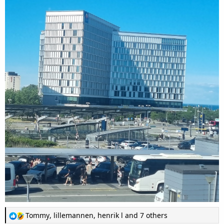
R
Tommy
,
lillemannen
,
henrik l
and 7 others
e