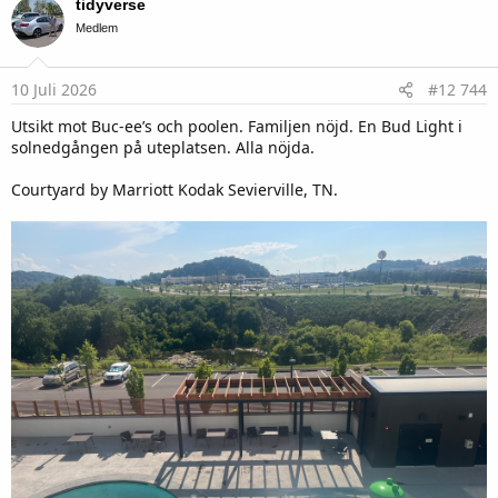
tidyverse
t
i
Medlem
o
n
s
10 Juli 2026
#12 744
:
Utsikt mot Buc-ee’s och poolen. Familjen nöjd. En Bud Light i
solnedgången på uteplatsen. Alla nöjda.
Courtyard by Marriott Kodak Sevierville, TN.