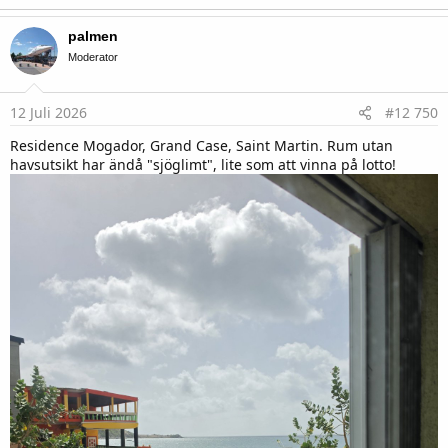
a
c
palmen
t
i
Moderator
o
n
s
12 Juli 2026
#12 750
:
Residence Mogador, Grand Case, Saint Martin. Rum utan
havsutsikt har ändå "sjöglimt", lite som att vinna på lotto!