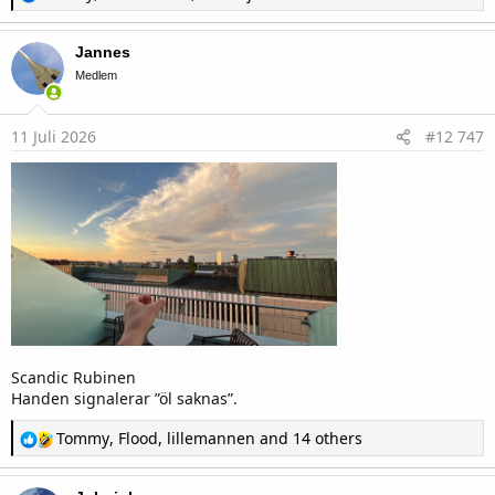
e
a
c
Jannes
t
i
Medlem
o
n
s
11 Juli 2026
#12 747
:
Scandic Rubinen
Handen signalerar ”öl saknas”.
R
Tommy
,
Flood
,
lillemannen
and 14 others
e
a
c