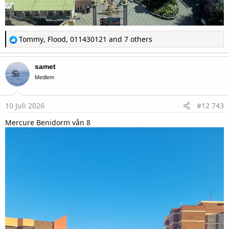
R
Tommy
,
Flood
,
011430121
and 7 others
e
a
c
samet
t
i
Medlem
o
n
s
10 Juli 2026
#12 743
:
Mercure Benidorm vån 8