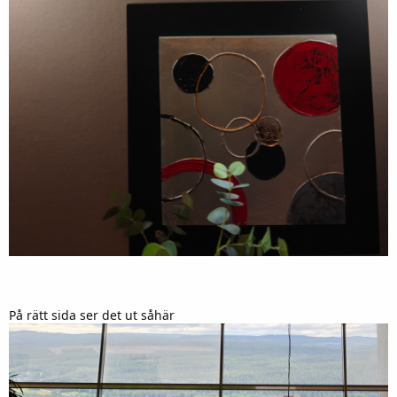
På rätt sida ser det ut såhär