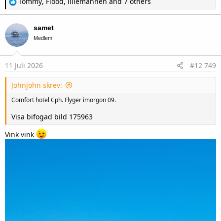
Tommy
,
Flood
,
lillemannen
and 7 others
e
a
c
samet
t
i
Medlem
o
n
s
11 Juli 2026
#12 749
:
Johnjohn skrev:
Comfort hotel Cph. Flyger imorgon 09.
Visa bifogad bild 175963
Vink vink