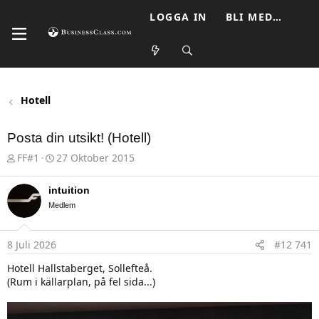
LOGGA IN
BLI MEDLEM
Hotell
Posta din utsikt! (Hotell)
T
S
FF#1
27 Oktober 2015
h
t
r
a
e
r
intuition
a
t
Medlem
d
d
s
a
t
t
8 Juli 2026
#12 741
a
u
r
m
Hotell Hallstaberget, Sollefteå.
t
(Rum i källarplan, på fel sida...)
e
r