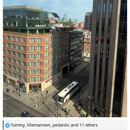
R
Tommy
,
lillemannen
,
pedantic
and 11 others
e