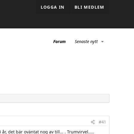
LOGGA IN
BLI MEDLEM
Forum
Senaste nytt
#41
, det bär oväntat nog av till... . Trumvirvel.....