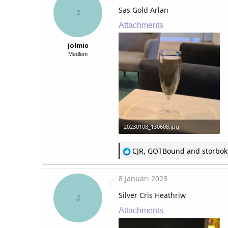
i
Sas Gold Arlan
o
J
n
Attachments
s
:
jolmic
Medlem
20230108_130608.jpg
39,7 KB · Visningar: 206
R
CJR
,
GOTBound
and
storbok
e
a
c
8 Januari 2023
t
i
Silver Cris Heathriw
o
J
n
Attachments
s
: