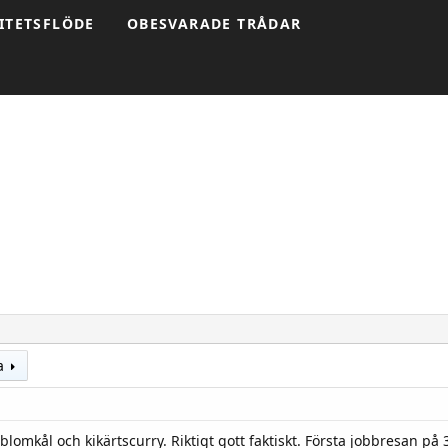
ITETSFLÖDE
OBESVARADE TRÅDAR
a
omkål och kikärtscurry. Riktigt gott faktiskt. Första jobbresan på 3 år