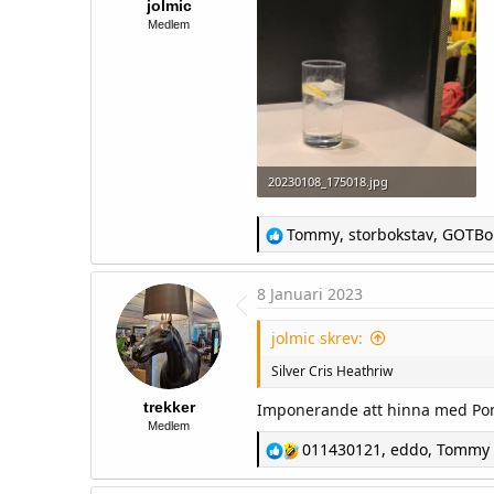
jolmic
Medlem
20230108_175018.jpg
41,8 KB · Visningar: 200
R
Tommy
,
storbokstav
,
GOTBo
e
a
c
8 Januari 2023
t
i
o
jolmic skrev:
n
s
Silver Cris Heathriw
:
trekker
Imponerande att hinna med Pont
Medlem
R
011430121
,
eddo
,
Tommy
e
a