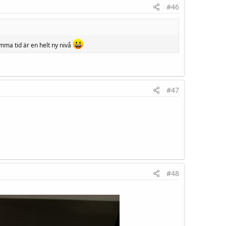
#46
mma tid är en helt ny nivå
#47
#48