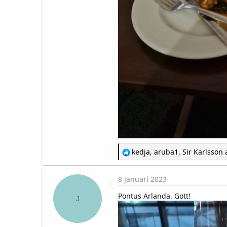
R
kedja
,
aruba1
,
Sir Karlsson
a
e
a
c
8 Januari 2023
t
i
Pontus Arlanda. Gott!
o
J
n
s
: