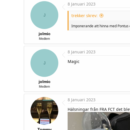
c
8 Januari 2023
t
i
o
J
trekker skrev:
n
s
Imponerande att hinna med Pontus oc
:
jolmic
Medlem
8 Januari 2023
Magic
J
jolmic
Medlem
8 Januari 2023
Hälsningar från FRA FCT det blev
Tommy