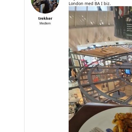
t
London med BA I biz.
e
r
trekker
Medlem