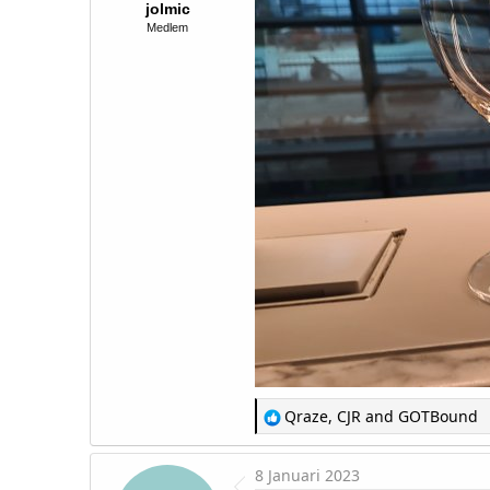
jolmic
Medlem
R
Qraze
,
CJR
and
GOTBound
e
a
c
8 Januari 2023
t