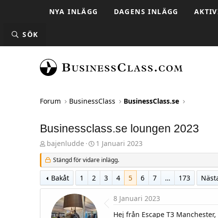
NYA INLÄGG
DAGENS INLÄGG
AKTIV
SÖK
Forum
BusinessClass
BusinessClass.se
Businessclass.se loungen 2023
T
S
bajenludde
1 Januari 2023
h
t
r
a
Stängd för vidare inlägg.
e
r
a
t
Bakåt
1
2
3
4
5
6
7
…
173
Näst
d
d
s
a
t
t
8 Januari 2023
a
u
r
m
Hej från Escape T3 Manchester, bl