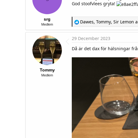
t
God stoofvlees gryta!
e
r
srg
R
Dawes
,
Tommy
,
Sir Lemon
a
Medlem
e
a
c
29 December 2023
t
i
Då är det dax för hälsningar f
o
n
s
:
Tommy
Medlem