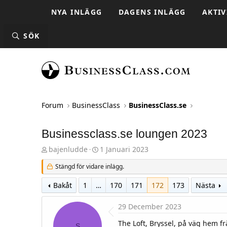
NYA INLÄGG
DAGENS INLÄGG
AKTIV
SÖK
Forum
BusinessClass
BusinessClass.se
Businessclass.se loungen 2023
T
S
bajenludde
1 Januari 2023
h
t
r
a
Stängd för vidare inlägg.
e
r
a
t
Bakåt
1
…
170
171
172
173
Nästa
d
d
s
a
t
t
29 December 2023
a
u
r
m
The Loft, Bryssel, på väg hem f
S