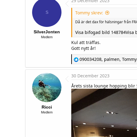
29 December 2023
t
i
o
S
Tommy skrev:
n
s
Då är det dax för hälsningar från 
:
SilverJonten
Visa bifogad bild 148784
Visa 
Medlem
Kul att träffas.
Gott nytt år!
R
090034208
,
palmen
,
Tommy
e
a
c
30 December 2023
t
i
Årets sista lounge hopping bli
o
n
s
:
Ricci
Medlem