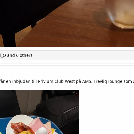
d_O
and 6 others
r en inbjudan till Privium Club West på AMS. Trevlig lounge som alt