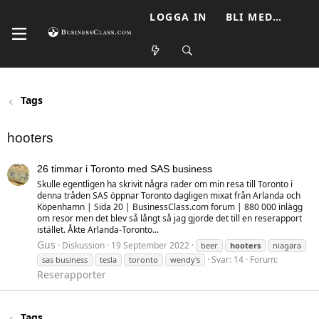
LOGGA IN
BLI MEDLEM
Tags
hooters
26 timmar i Toronto med SAS business
Skulle egentligen ha skrivit några rader om min resa till Toronto i
denna tråden SAS öppnar Toronto dagligen mixat från Arlanda och
Köpenhamn | Sida 20 | BusinessClass.com forum | 880 000 inlägg
om resor men det blev så långt så jag gjorde det till en reserapport
istället. Åkte Arlanda-Toronto...
Gus
Diskussion
19 September 2022
beer
hooters
niagara
Svar: 14
Forum:
sas business
tesla
toronto
wendy's
Reserapporter
Tags