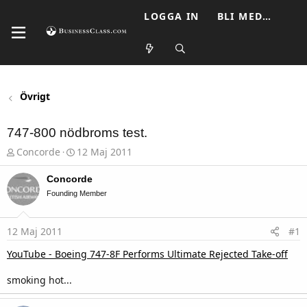
LOGGA IN
BLI MEDLEM
Övrigt
747-800 nödbroms test.
T
S
Concorde
12 Maj 2011
h
t
r
a
Concorde
e
r
a
t
Founding Member
d
d
s
a
t
t
12 Maj 2011
#1
a
u
r
m
YouTube - Boeing 747-8F Performs Ultimate Rejected Take-off
t
e
smoking hot...
r