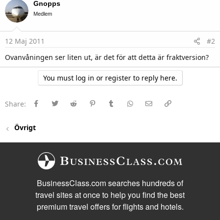
Gnopps
Medlem
12 Maj 2011
#2
Ovanvåningen ser liten ut, är det för att detta är fraktversion?
You must log in or register to reply here.
Facebook
Twitter
Reddit
Pinterest
Tumblr
WhatsApp
E-post
Länk
Share:
Övrigt
BusinessClass.com searches hundreds of
travel sites at once to help you find the best
premium travel offers for flights and hotels.