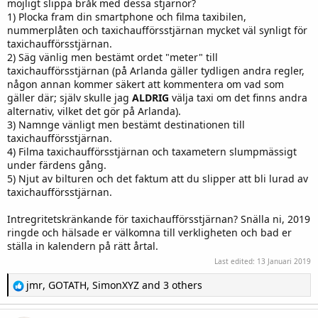
möjligt slippa bråk med dessa stjärnor?
1) Plocka fram din smartphone och filma taxibilen,
nummerplåten och taxichaufförsstjärnan mycket väl synligt för
taxichaufförsstjärnan.
2) Säg vänlig men bestämt ordet "meter" till
taxichaufförsstjärnan (på Arlanda gäller tydligen andra regler,
någon annan kommer säkert att kommentera om vad som
gäller där; själv skulle jag
ALDRIG
välja taxi om det finns andra
alternativ, vilket det gör på Arlanda).
3) Namnge vänligt men bestämt destinationen till
taxichaufförsstjärnan.
4) Filma taxichaufförsstjärnan och taxametern slumpmässigt
under färdens gång.
5) Njut av bilturen och det faktum att du slipper att bli lurad av
taxichaufförsstjärnan.
Intregritetskränkande för taxichaufförsstjärnan? Snälla ni, 2019
ringde och hälsade er välkomna till verkligheten och bad er
ställa in kalendern på rätt årtal.
Last edited:
13 Januari 2019
R
jmr
,
GOTATH
,
SimonXYZ
and 3 others
e
a
c