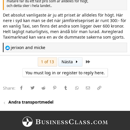
mätare får du ett fast pris som är alldeles för högt,
och detta sker i hela landet..
Det absolut vanligaste är ju att priset är alldeles för högt. Här
nere i syd kan man se det när jämförelsepriset är runt 300:- för
en vanlig Taxi, sen finns det andra som ligger över 600 kronor.
Helt lagligt naturligtvis, men ändå blir man lurad. Avreglerad
Taximarknad kan vara en av de dummaste sakerna som gjorts.
R
jerixon
and
micke
e
a
c
Last
1 of 13
Nästa
t
i
You must log in or register to reply here.
o
n
s
:
Facebook
Twitter
Reddit
Pinterest
Tumblr
WhatsApp
E-post
Länk
Share:
Andra transportmedel