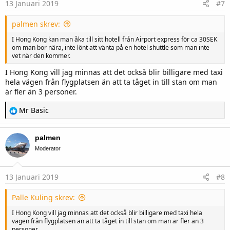
13 Januari 2019
#7
:
palmen skrev:
I Hong Kong kan man åka till sitt hotell från Airport express för ca 30SEK
om man bor nära, inte lönt att vänta på en hotel shuttle som man inte
vet när den kommer.
I Hong Kong vill jag minnas att det också blir billigare med taxi
hela vägen från flygplatsen än att ta tåget in till stan om man
är fler än 3 personer.
R
Mr Basic
e
a
c
palmen
t
i
Moderator
o
n
s
13 Januari 2019
#8
:
Palle Kuling skrev:
I Hong Kong vill jag minnas att det också blir billigare med taxi hela
vägen från flygplatsen än att ta tåget in till stan om man är fler än 3
personer.