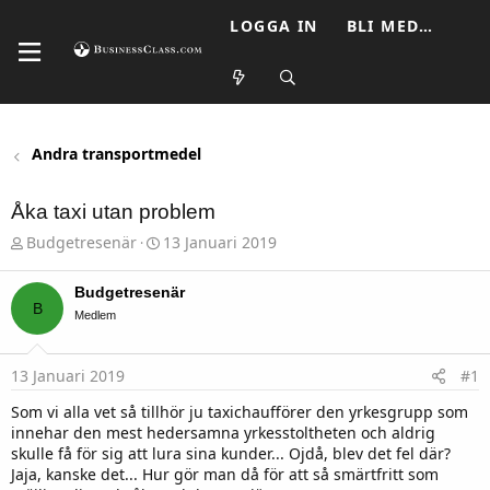
LOGGA IN
BLI MEDLEM
Andra transportmedel
Åka taxi utan problem
T
S
Budgetresenär
13 Januari 2019
h
t
r
a
e
r
Budgetresenär
a
B
t
Medlem
d
d
s
a
t
t
13 Januari 2019
#1
a
u
r
m
Som vi alla vet så tillhör ju taxichaufförer den yrkesgrupp som
t
innehar den mest hedersamna yrkesstoltheten och aldrig
e
r
skulle få för sig att lura sina kunder... Ojdå, blev det fel där?
Jaja, kanske det... Hur gör man då för att så smärtfritt som