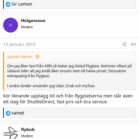
R
Sir Lemon
e
a
c
Holgersson
t
H
i
Medlem
o
n
s
13 Januari 2019
#4
:
samet skrev:
Om jag åker taxi från ARN så bokar jag Delad Flygtaxi. Kommer oftast på
sådana tider att jag ändå åker ensam men till halva priset. Dessutom
extrapoäng från Flygtaxi.
I andra länder användrr jag Uber, Grab och myTaxi.
Kör liknande upplägg till och från flygplatserna men slår även
ett slag för ShuttleDirect, fast pris och bra service.
R
samet
e
a
c
flybob
t
i
Medlem