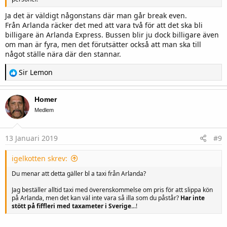
Ja det är väldigt någonstans där man går break even.
Från Arlanda räcker det med att vara två för att det ska bli
billigare än Arlanda Express. Bussen blir ju dock billigare även
om man är fyra, men det förutsätter också att man ska till
något ställe nära där den stannar.
R
Sir Lemon
e
a
c
Homer
t
i
Medlem
o
n
s
13 Januari 2019
#9
:
igelkotten skrev:
Du menar att detta gäller bl a taxi från Arlanda?
Jag beställer alltid taxi med överenskommelse om pris för att slippa kön
på Arlanda, men det kan väl inte vara så illa som du påstår?
Har inte
stött på fiffleri med taxameter i Sverige.
..!