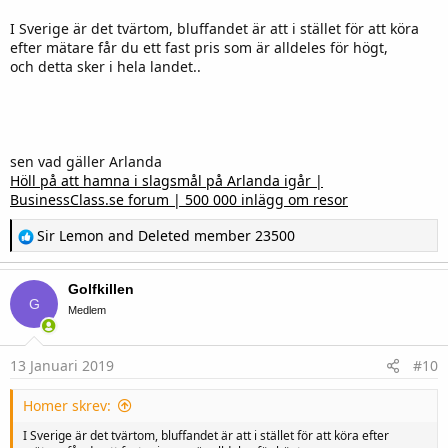
I Sverige är det tvärtom, bluffandet är att i stället för att köra
efter mätare får du ett fast pris som är alldeles för högt,
och detta sker i hela landet..
sen vad gäller Arlanda
Höll på att hamna i slagsmål på Arlanda igår |
BusinessClass.se forum | 500 000 inlägg om resor
R
Sir Lemon
and
Deleted member 23500
e
a
c
Golfkillen
t
G
i
Medlem
o
n
s
13 Januari 2019
#10
:
Homer skrev:
I Sverige är det tvärtom, bluffandet är att i stället för att köra efter