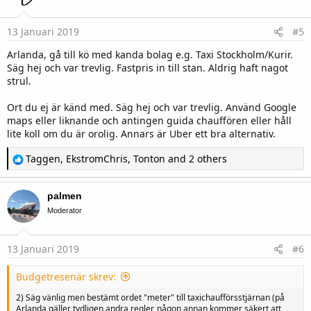
o
n
s
13 Januari 2019
#5
:
Arlanda, gå till kö med kanda bolag e.g. Taxi Stockholm/Kurir.
Säg hej och var trevlig. Fastpris in till stan. Aldrig haft nagot
strul.
Ort du ej är känd med. Säg hej och var trevlig. Använd Google
maps eller liknande och antingen guida chauffören eller håll
lite koll om du är orolig. Annars är Uber ett bra alternativ.
R
Taggen
,
EkstromChris
,
Tonton
and 2 others
e
a
c
palmen
t
i
Moderator
o
n
s
13 Januari 2019
#6
:
Budgetresenär skrev:
2) Säg vänlig men bestämt ordet "meter" till taxichaufförsstjärnan (på
Arlanda gäller tydligen andra regler, någon annan kommer säkert att