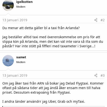
igelkotten
t
i
Medlem
o
n
s
13 Januari 2019
#2
:
Du menar att detta gäller bl a taxi från Arlanda?
Jag beställer alltid taxi med överenskommelse om pris för att
slippa kön på Arlanda, men det kan väl inte vara så illa som du
påstår? Har inte stött på fiffleri med taxameter i Sverige...!
samet
Medlem
13 Januari 2019
#3
Om jag åker taxi från ARN så bokar jag Delad Flygtaxi. Kommer
oftast på sådana tider att jag ändå åker ensam men till halva
priset. Dessutom extrapoäng från Flygtaxi.
I andra länder användrr jag Uber, Grab och myTaxi.