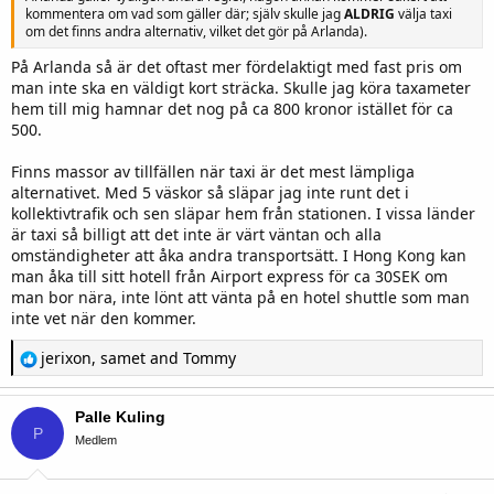
kommentera om vad som gäller där; själv skulle jag
ALDRIG
välja taxi
om det finns andra alternativ, vilket det gör på Arlanda).
På Arlanda så är det oftast mer fördelaktigt med fast pris om
man inte ska en väldigt kort sträcka. Skulle jag köra taxameter
hem till mig hamnar det nog på ca 800 kronor istället för ca
500.
Finns massor av tillfällen när taxi är det mest lämpliga
alternativet. Med 5 väskor så släpar jag inte runt det i
kollektivtrafik och sen släpar hem från stationen. I vissa länder
är taxi så billigt att det inte är värt väntan och alla
omständigheter att åka andra transportsätt. I Hong Kong kan
man åka till sitt hotell från Airport express för ca 30SEK om
man bor nära, inte lönt att vänta på en hotel shuttle som man
inte vet när den kommer.
R
jerixon
,
samet
and
Tommy
e
a
c
Palle Kuling
t
P
i
Medlem
o
n
s