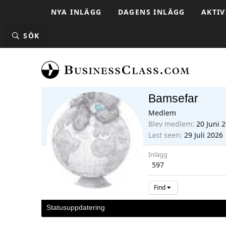
NYA INLÄGG
DAGENS INLÄGG
AKTIV
SÖK
Bamsefar
Medlem
Blev medlem
20 Juni 
Last seen
29 Juli 2026
Inlägg
597
Find
Statusuppdatering
Senaste aktivitet
Inlägg
Om