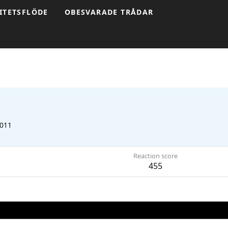
ITETSFLÖDE
OBESVARADE TRÅDAR
2011
Reaction score
455