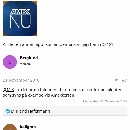
Är det en annan app ikon än denna som jag har i iOS12?
Berglund
B
Medlem
21 November 2018
#7
@M.K
ja, det är en bild med den romerska centurionsoldaten
som syns på exempelvis Amexkorten.
Last edited:
21 November 2018
R
M.K
and
Hafermann
e
a
c
hallgren
t