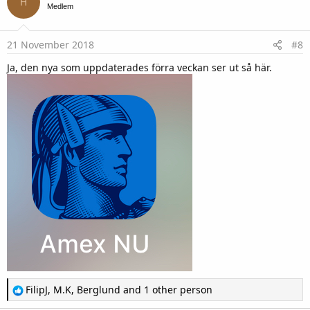
H
i
Medlem
o
n
s
21 November 2018
#8
:
Ja, den nya som uppdaterades förra veckan ser ut så här.
R
FilipJ
,
M.K
,
Berglund
and 1 other person
e
a