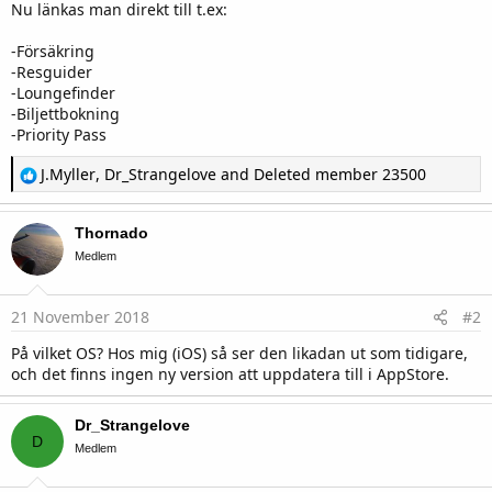
Nu länkas man direkt till t.ex:
-Försäkring
-Resguider
-Loungefinder
-Biljettbokning
-Priority Pass
R
J.Myller
,
Dr_Strangelove
and
Deleted member 23500
e
a
c
Thornado
t
i
Medlem
o
n
s
21 November 2018
#2
:
På vilket OS? Hos mig (iOS) så ser den likadan ut som tidigare,
och det finns ingen ny version att uppdatera till i AppStore.
Dr_Strangelove
D
Medlem