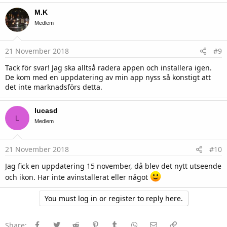
c
M.K
t
i
Medlem
o
n
s
21 November 2018
#9
:
Tack för svar! Jag ska alltså radera appen och installera igen.
De kom med en uppdatering av min app nyss så konstigt att
det inte marknadsförs detta.
lucasd
L
Medlem
21 November 2018
#10
Jag fick en uppdatering 15 november, då blev det nytt utseende
och ikon. Har inte avinstallerat eller något
You must log in or register to reply here.
Facebook
Twitter
Reddit
Pinterest
Tumblr
WhatsApp
E-post
Länk
Share: