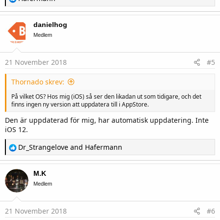
e
a
c
danielhog
t
i
Medlem
o
n
s
21 November 2018
#5
:
Thornado skrev:
På vilket OS? Hos mig (iOS) så ser den likadan ut som tidigare, och det
finns ingen ny version att uppdatera till i AppStore.
Den är uppdaterad för mig, har automatisk uppdatering. Inte
iOS 12.
R
Dr_Strangelove
and
Hafermann
e
a
c
M.K
t
i
Medlem
o
n
s
21 November 2018
#6
: