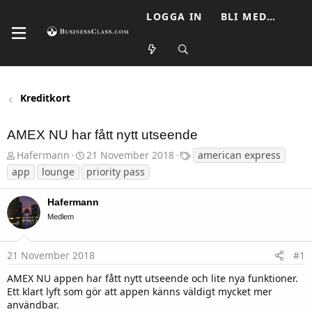
LOGGA IN
BLI MEDLEM
Kreditkort
AMEX NU har fått nytt utseende
T
S
T
Hafermann
21 November 2018
american express
h
t
a
app
lounge
priority pass
r
a
g
e
r
s
a
t
Hafermann
d
d
Medlem
s
a
t
t
a
u
r
m
21 November 2018
#1
t
e
AMEX NU appen har fått nytt utseende och lite nya funktioner.
r
Ett klart lyft som gör att appen känns väldigt mycket mer
användbar.