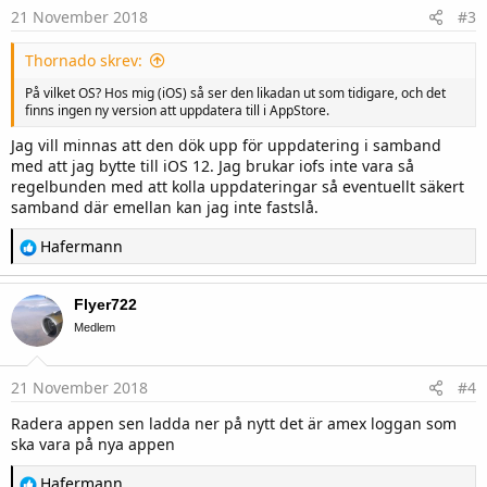
21 November 2018
#3
Thornado skrev:
På vilket OS? Hos mig (iOS) så ser den likadan ut som tidigare, och det
finns ingen ny version att uppdatera till i AppStore.
Jag vill minnas att den dök upp för uppdatering i samband
med att jag bytte till iOS 12. Jag brukar iofs inte vara så
regelbunden med att kolla uppdateringar så eventuellt säkert
samband där emellan kan jag inte fastslå.
R
Hafermann
e
a
c
Flyer722
t
i
Medlem
o
n
s
21 November 2018
#4
:
Radera appen sen ladda ner på nytt det är amex loggan som
ska vara på nya appen
R
Hafermann